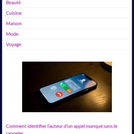
Beauté
Cuisine
Maison
Mode
Voyage
Comment identifier l’auteur d’un appel manqué sans le
rappeler